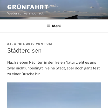
Zum
GRÜNFAHRT
Inhalt
Weder schwarz noch rot.
springen
Menü
VERÖFFENTLICHT
24. APRIL 2019
VON
TOM
AM
Städtereisen
Nach sieben Nächten in der freien Natur zieht es uns
zwar nicht unbedingt in eine Stadt, aber doch ganz fest
zu einer Dusche hin.