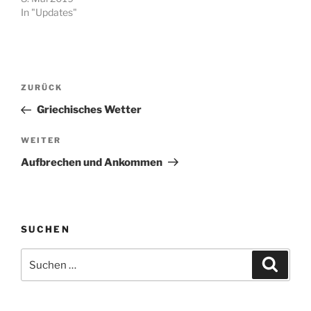
In "Updates"
Beitragsnavigation
Vorheriger
ZURÜCK
Beitrag
Griechisches Wetter
Nächster
WEITER
Beitrag
Aufbrechen und Ankommen
SUCHEN
Suchen
Suche
nach: