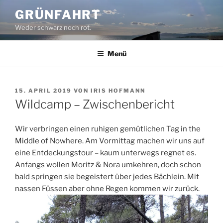
Zum
GRÜNFAHRT
Inhalt
Weder schwarz noch rot.
springen
Menü
VERÖFFENTLICHT
15. APRIL 2019
VON
IRIS HOFMANN
AM
Wildcamp – Zwischenbericht
Wir verbringen einen ruhigen gemütlichen Tag in the
Middle of Nowhere. Am Vormittag machen wir uns auf
eine Entdeckungstour – kaum unterwegs regnet es.
Anfangs wollen Moritz & Nora umkehren, doch schon
bald springen sie begeistert über jedes Bächlein. Mit
nassen Füssen aber ohne Regen kommen wir zurück.