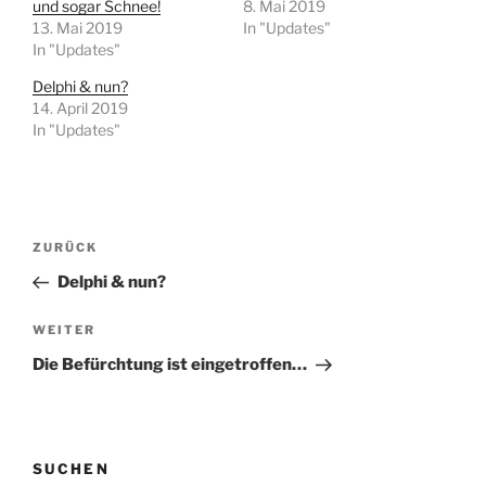
und sogar Schnee!
8. Mai 2019
13. Mai 2019
In "Updates"
In "Updates"
Delphi & nun?
14. April 2019
In "Updates"
Beitragsnavigation
Vorheriger
ZURÜCK
Beitrag
Delphi & nun?
Nächster
WEITER
Beitrag
Die Befürchtung ist eingetroffen…
SUCHEN