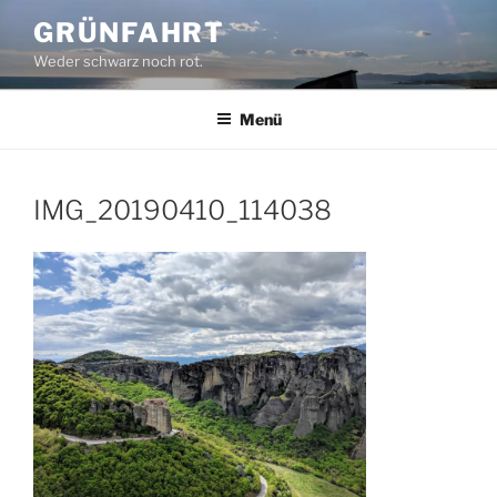
Zum
GRÜNFAHRT
Inhalt
Weder schwarz noch rot.
springen
Menü
IMG_20190410_114038