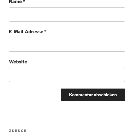
Name
*
E-Mail-Adresse
*
Website
Beitragsnavigation
Vorheriger
ZURÜCK