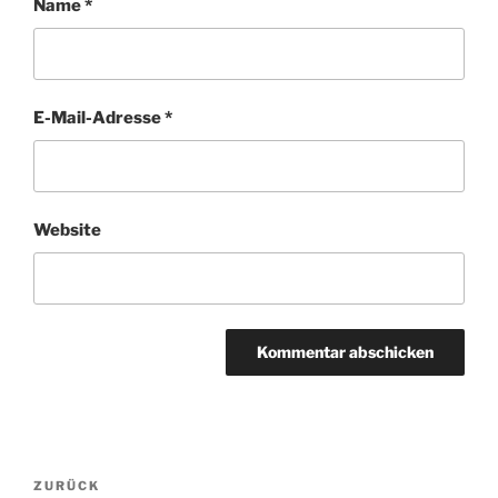
Name
*
E-Mail-Adresse
*
Website
Beitragsnavigation
Vorheriger
ZURÜCK