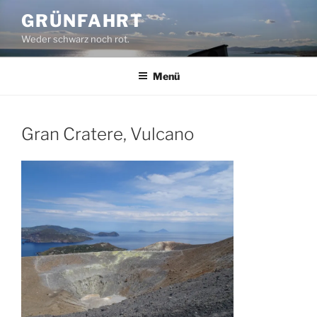
Zum
GRÜNFAHRT
Inhalt
Weder schwarz noch rot.
springen
Menü
Gran Cratere, Vulcano