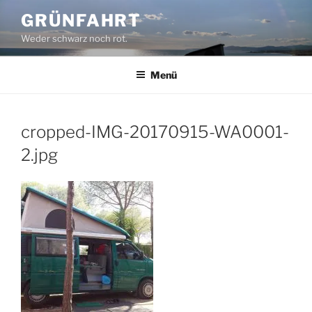
Zum
GRÜNFAHRT
Inhalt
Weder schwarz noch rot.
springen
Menü
cropped-IMG-20170915-WA0001-
2.jpg