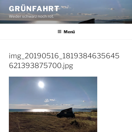
Zum
GRÜNFAHRT
Inhalt
Weder schwarz noch rot.
springen
Menü
img_20190516_1819384635645
621393875700.jpg