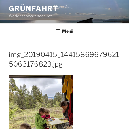
Zum
GRÜNFAHRT
Inhalt
Weder schwarz noch rot.
springen
Menü
img_20190415_14415869679621
5063176823.jpg