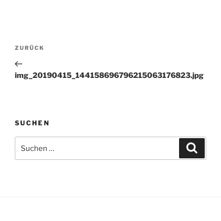
Beitragsnavigation
Vorheriger
ZURÜCK
Beitrag
img_20190415_144158696796215063176823.jpg
SUCHEN
Suchen
Suche
nach: