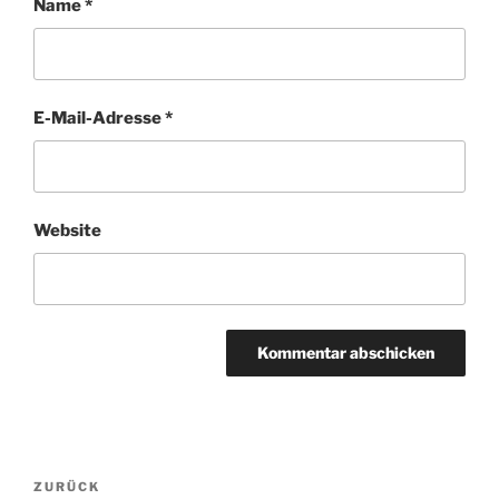
Name
*
E-Mail-Adresse
*
Website
Beitragsnavigation
Vorheriger
ZURÜCK